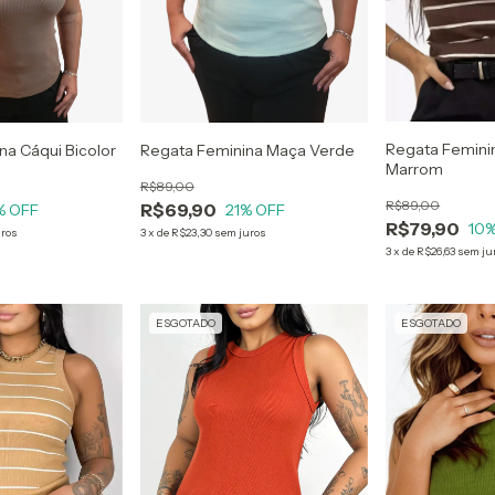
Regata Feminin
na Cáqui Bicolor
Regata Feminina Maça Verde
Marrom
R$89,00
R$89,00
R$69,90
% OFF
21
% OFF
R$79,90
10
%
uros
3
x
de
R$23,30
sem juros
3
x
de
R$26,63
sem ju
ESGOTADO
ESGOTADO