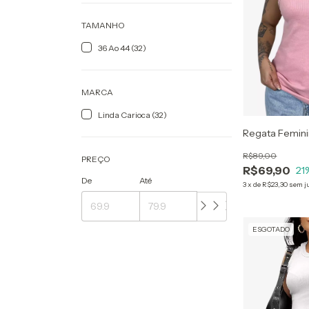
TAMANHO
36 Ao 44 (32)
MARCA
Linda Carioca (32)
Regata Femini
R$89,00
PREÇO
R$69,90
21
De
Até
3
x
de
R$23,30
sem j
ESGOTADO