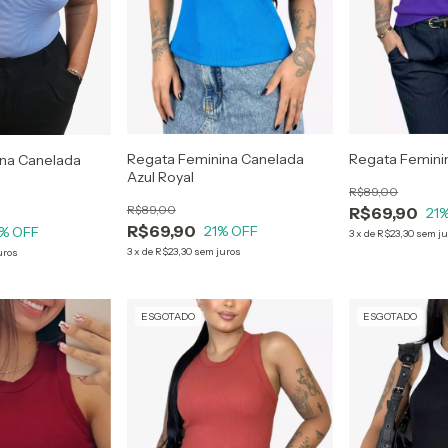
Regata Feminina Canelada
Regata Femini
ina Canelada
Azul Royal
R$89,00
R$89,00
R$69,90
21
%
R$69,90
21
% OFF
% OFF
3
x
de
R$23,30
sem ju
3
x
de
R$23,30
sem juros
uros
ESGOTADO
ESGOTADO