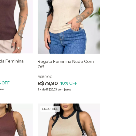
da Feminina
Regata Feminina Nude Com
Off
R$89,00
R$79,90
 OFF
10
% OFF
ros
3
x
de
R$26,63
sem juros
ESGOTADO