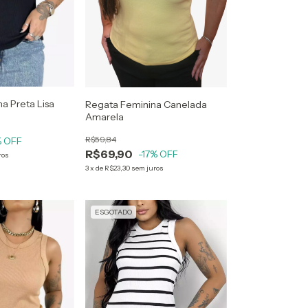
a Preta Lisa
Regata Feminina Canelada
Amarela
R$59,84
 OFF
R$69,90
-17
% OFF
ros
3
x
de
R$23,30
sem juros
ESGOTADO