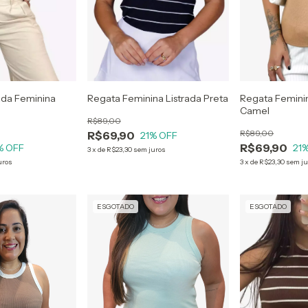
ada Feminina
Regata Feminina Listrada Preta
Regata Femini
Camel
R$89,00
R$89,00
R$69,90
21
% OFF
R$69,90
% OFF
21
%
3
x
de
R$23,30
sem juros
uros
3
x
de
R$23,30
sem ju
ESGOTADO
ESGOTADO