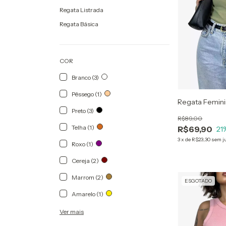
Regata Listrada
Regata Básica
COR
Branco (3)
Pêssego (1)
Regata Femin
Preto (3)
R$89,00
Telha (1)
R$69,90
21
3
x
de
R$23,30
sem j
Roxo (1)
Cereja (2)
Marrom (2)
ESGOTADO
Amarelo (1)
Ver mais