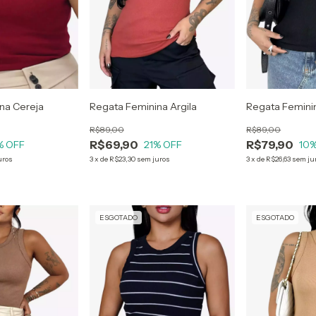
na Cereja
Regata Feminina Argila
Regata Feminin
R$89,00
R$89,00
R$69,90
R$79,90
% OFF
21
% OFF
10
%
uros
3
x
de
R$23,30
sem juros
3
x
de
R$26,63
sem ju
ESGOTADO
ESGOTADO