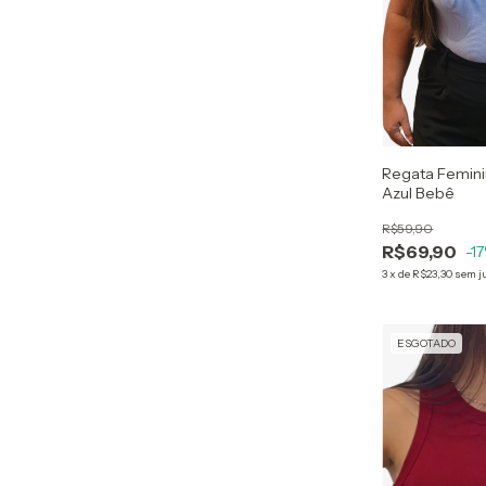
Regata Femin
Azul Bebê
R$59,90
R$69,90
-17
3
x
de
R$23,30
sem j
ESGOTADO