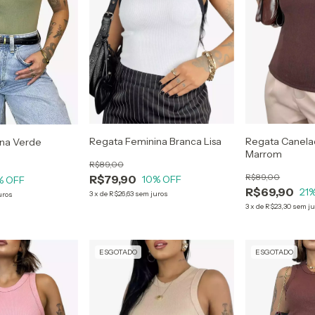
Regata Feminina Branca Lisa
Regata Canela
ina Verde
Marrom
R$89,00
R$89,00
R$79,90
10
% OFF
% OFF
R$69,90
21
%
3
x
de
R$26,63
sem juros
uros
3
x
de
R$23,30
sem ju
ESGOTADO
ESGOTADO