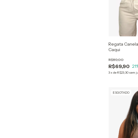
Regata Canel
Caqui
R$89,00
R$69,90
21
3
x
de
R$23,30
sem j
ESGOTADO