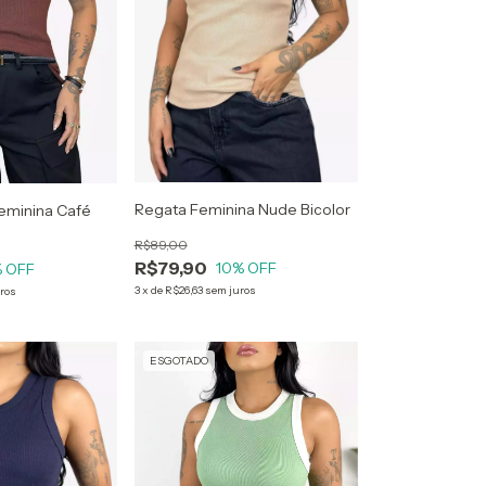
Regata Feminina Nude Bicolor
eminina Café
R$89,00
R$79,90
10
% OFF
 OFF
3
x
de
R$26,63
sem juros
ros
ESGOTADO