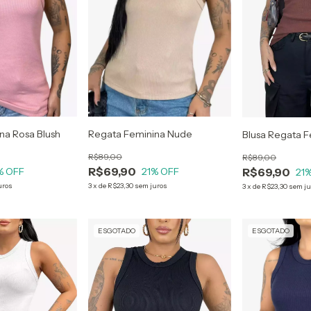
na Rosa Blush
Regata Feminina Nude
Blusa Regata F
R$89,00
R$89,00
R$69,90
R$69,90
% OFF
21
% OFF
21
%
uros
3
x
de
R$23,30
sem juros
3
x
de
R$23,30
sem ju
ESGOTADO
ESGOTADO