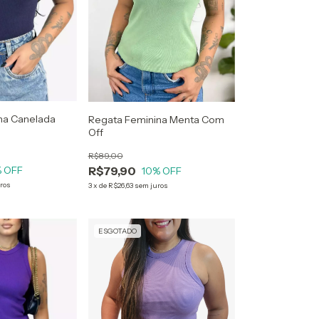
na Canelada
Regata Feminina Menta Com
Off
R$89,00
R$79,90
 OFF
10
% OFF
ros
3
x
de
R$26,63
sem juros
ESGOTADO