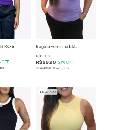
na Roxa
Regata Feminina Lilás
R$89,00
R$69,90
 OFF
21
% OFF
ros
3
x
de
R$23,30
sem juros
ESGOTADO