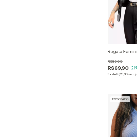
Regata Femini
R$89,00
R$69,90
21
3
x
de
R$23,30
sem j
ESGOTADO