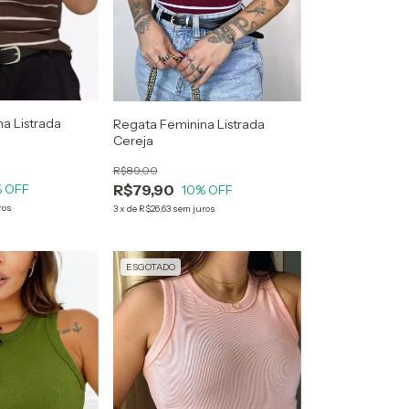
a Listrada
Regata Feminina Listrada
Cereja
R$89,00
R$79,90
 OFF
10
% OFF
ros
3
x
de
R$26,63
sem juros
ESGOTADO