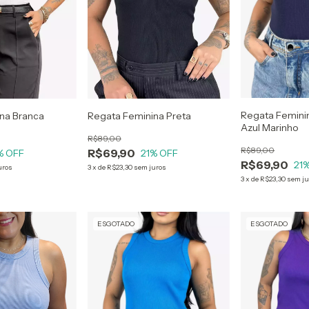
Regata Femini
na Branca
Regata Feminina Preta
Azul Marinho
R$89,00
R$89,00
R$69,90
% OFF
21
% OFF
R$69,90
21
%
uros
3
x
de
R$23,30
sem juros
3
x
de
R$23,30
sem ju
ESGOTADO
ESGOTADO