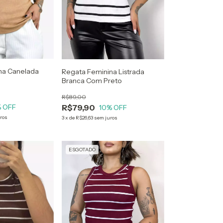
na Canelada
Regata Feminina Listrada
Branca Com Preto
R$89,00
R$79,90
 OFF
10
% OFF
ros
3
x
de
R$26,63
sem juros
ESGOTADO