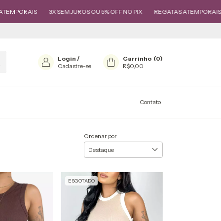
3X SEM JUROS OU 5% OFF NO PIX
REGATAS ATEMPORAIS
3X SEM JU
Login
/
Carrinho
(
0
)
Cadastre-se
R$0,00
Contato
Ordenar por
ESGOTADO