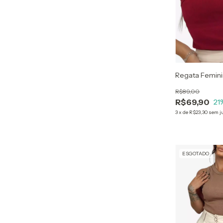
Regata Femini
R$89,00
R$69,90
21
3
x
de
R$23,30
sem j
ESGOTADO