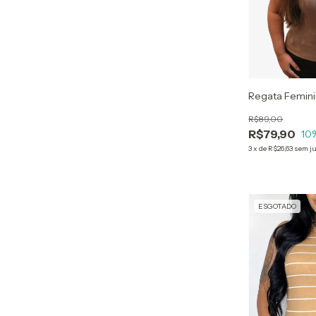
Regata Femini
R$89,00
R$79,90
10
3
x
de
R$26,63
sem j
ESGOTADO