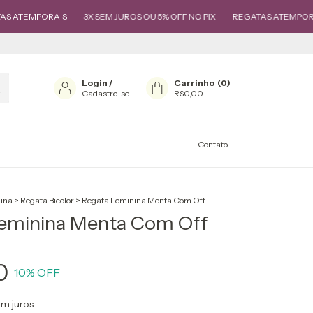
PORAIS
3X SEM JUROS OU 5% OFF NO PIX
REGATAS ATEMPORAIS
3
Login
/
Carrinho
(
0
)
Cadastre-se
R$0,00
Contato
ina
>
Regata Bicolor
>
Regata Feminina Menta Com Off
Feminina Menta Com Off
0
10
% OFF
m juros