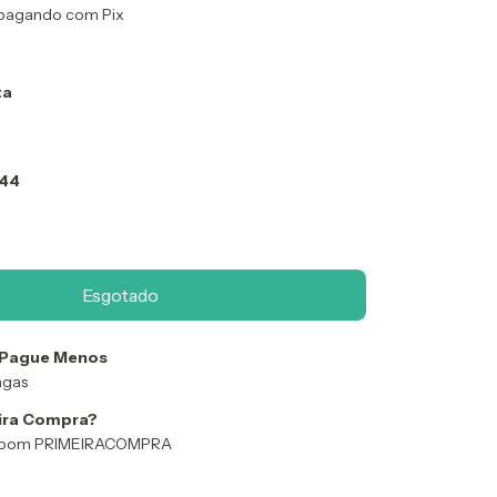
pagando com Pix
ta
 44
 Pague Menos
ngas
ira Compra?
 Cupom PRIMEIRACOMPRA