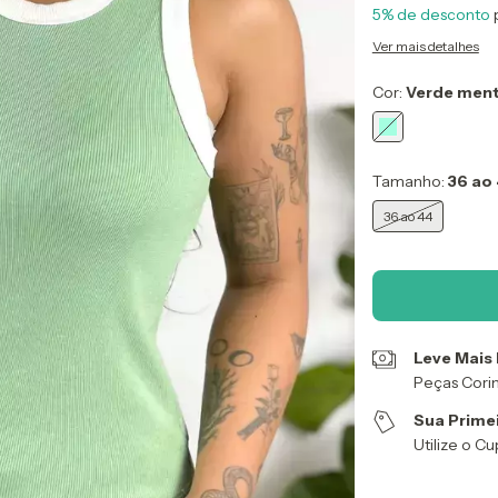
5% de desconto
Ver mais detalhes
Cor:
Verde men
Tamanho:
36 ao
36 ao 44
Leve Mais
Peças Cori
Sua Prime
Utilize o