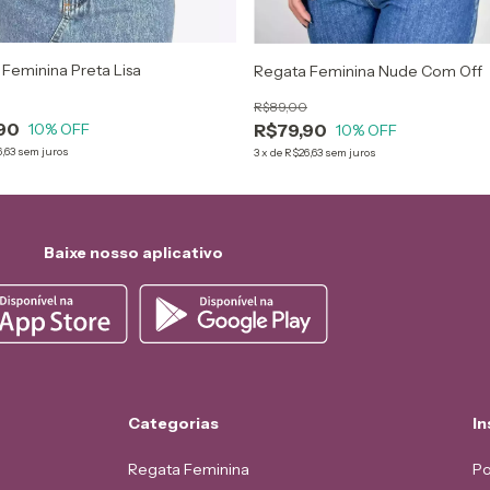
Feminina Preta Lisa
Regata Feminina Nude Com Off
R$89,00
90
10
% OFF
R$79,90
10
% OFF
,63
sem juros
3
x
de
R$26,63
sem juros
Baixe nosso aplicativo
Categorias
In
Regata Feminina
Po