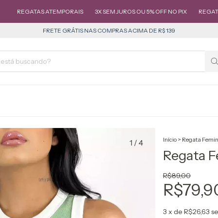
GATAS ATEMPORAIS
3X SEM JUROS OU 5% OFF NO PIX
REGATAS ATEM
FRETE GRÁTIS NAS COMPRAS ACIMA DE R$ 139
Início
>
Regata Femin
1
/
4
Regata 
R$89,00
R$79,9
3
x de
R$26,63
se