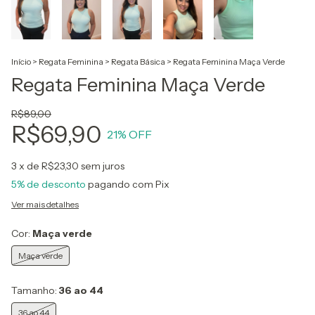
Início
>
Regata Feminina
>
Regata Básica
>
Regata Feminina Maça Verde
Regata Feminina Maça Verde
R$89,00
R$69,90
21
% OFF
3
x de
R$23,30
sem juros
5% de desconto
pagando com Pix
Ver mais detalhes
Cor:
Maça verde
Maça verde
Tamanho:
36 ao 44
36 ao 44