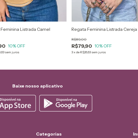
 Feminina Listrada Camel
Regata Feminina Listrada Cereja
R$89,00
90
R$79,90
10
% OFF
10
% OFF
,63
sem juros
3
x
de
R$26,63
sem juros
Baixe nosso aplicativo
Categorias
In