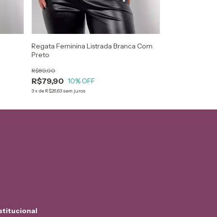
Regata Feminina Listrada Branca Com
Preto
R$89,00
R$79,90
10
% OFF
3
x
de
R$26,63
sem juros
stitucional