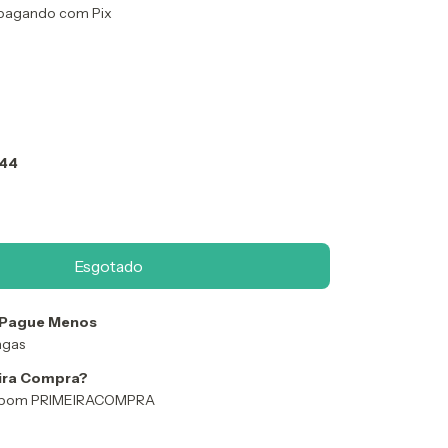
pagando com Pix
 44
 Pague Menos
ngas
ira Compra?
 Cupom PRIMEIRACOMPRA