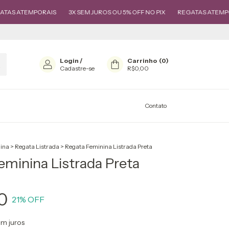
MPORAIS
3X SEM JUROS OU 5% OFF NO PIX
REGATAS ATEMPORAIS
Login
/
Carrinho
(
0
)
Cadastre-se
R$0,00
Contato
ina
>
Regata Listrada
>
Regata Feminina Listrada Preta
eminina Listrada Preta
0
21
% OFF
m juros