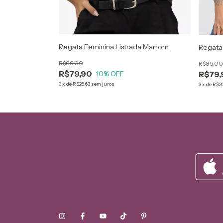
Regata Feminina Listrada Marrom
Regata
R$89,00
R$89,00
R$79,90
10
% OFF
R$79,
3
x
de
R$26,63
sem juros
3
x
de
R$26