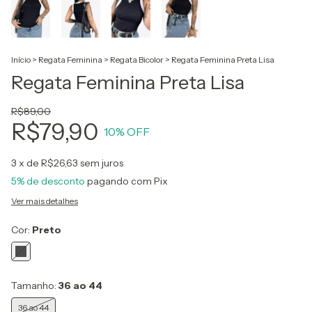
Início
>
Regata Feminina
>
Regata Bicolor
>
Regata Feminina Preta Lisa
Regata Feminina Preta Lisa
R$89,00
R$79,90
10
% OFF
3
x de
R$26,63
sem juros
5% de desconto
pagando com Pix
Ver mais detalhes
Cor:
Preto
Tamanho:
36 ao 44
36 ao 44