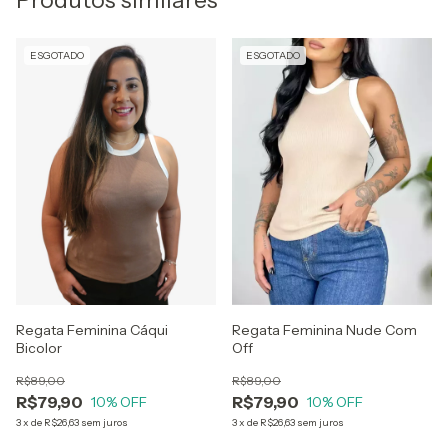
ESGOTADO
ESGOTADO
Regata Feminina Cáqui
Regata Feminina Nude Com
Bicolor
Off
R$89,00
R$89,00
R$79,90
R$79,90
10
% OFF
10
% OFF
3
x
de
R$26,63
sem juros
3
x
de
R$26,63
sem juros