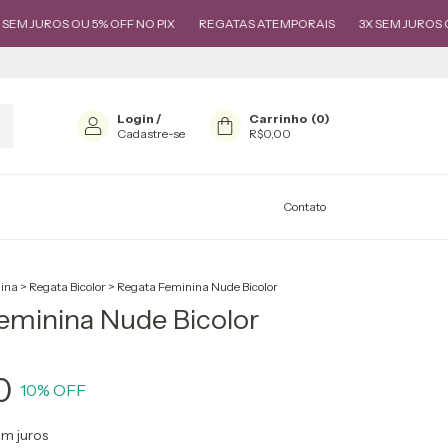
S OU 5% OFF NO PIX
REGATAS ATEMPORAIS
3X SEM JUROS OU 5% OFF
Login
/
Carrinho
(
0
)
Cadastre-se
R$0,00
Contato
ina
>
Regata Bicolor
>
Regata Feminina Nude Bicolor
eminina Nude Bicolor
0
10
% OFF
m juros