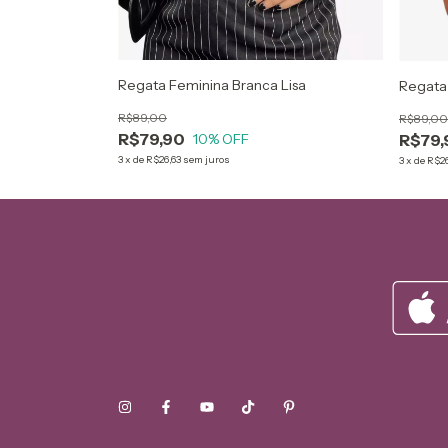
Regata Feminina Branca Lisa
Com Off
Regata 
R$89,00
R$89,00
R$79,90
10
% OFF
R$79,
3
x
de
R$26,63
sem juros
3
x
de
R$26