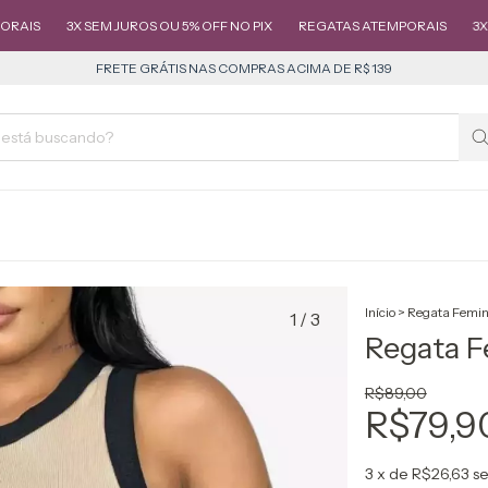
3X SEM JUROS OU 5% OFF NO PIX
REGATAS ATEMPORAIS
3X SEM JURO
FRETE GRÁTIS NAS COMPRAS ACIMA DE R$ 139
Início
>
Regata Femin
1
/
3
Regata F
R$89,00
R$79,9
3
x de
R$26,63
se