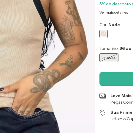
5% de desconto
Ver mais detalhes
Cor:
Nude
Tamanho:
36 ao
36 ao 44
Leve Mais
Peças Cori
Sua Prime
Utilize o