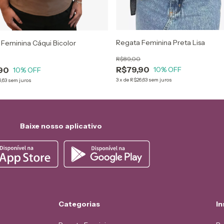
Regata Feminina Preta Lisa
Feminina Cáqui Bicolor
R$89,00
R$79,90
10
% OFF
90
10
% OFF
3
x
de
R$26,63
sem juros
,63
sem juros
Baixe nosso aplicativo
Categorias
In