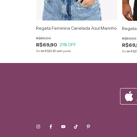
Regata Feminina Canelada Azul Marinho
da Amarela
Regata
R$89,00
R$59,90
R$69,90
21
% OFF
R$69
3
x
de
R$23,30
sem juros
3
x
de
R$2