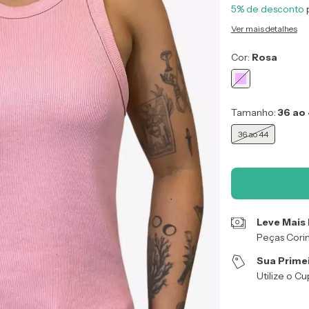
5% de desconto
Ver mais detalhes
Cor:
Rosa
Tamanho:
36 ao
36 ao 44
Leve Mais
Peças Cori
Sua Prime
Utilize o