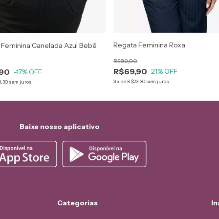
Regata Feminina Roxa
 Feminina Canelada Azul Bebê
R$89,00
R$69,90
21
% OFF
,90
-17
% OFF
3
x
de
R$23,30
sem juros
3,30
sem juros
Baixe nosso aplicativo
Categorias
In