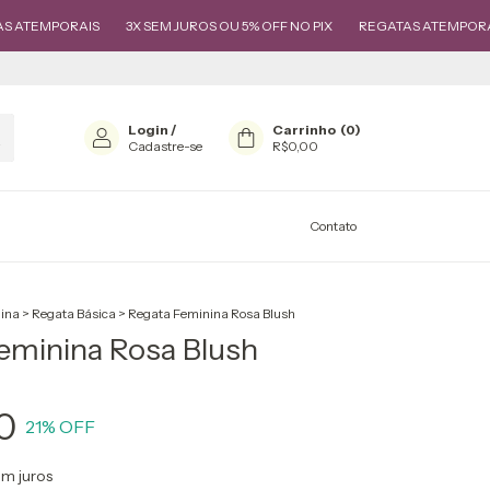
RAIS
3X SEM JUROS OU 5% OFF NO PIX
REGATAS ATEMPORAIS
3X 
Login
/
Carrinho
(
0
)
Cadastre-se
R$0,00
Contato
ina
>
Regata Básica
>
Regata Feminina Rosa Blush
eminina Rosa Blush
0
21
% OFF
m juros