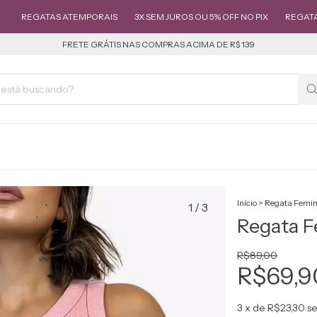
TAS ATEMPORAIS
3X SEM JUROS OU 5% OFF NO PIX
REGATAS ATEMPO
FRETE GRÁTIS NAS COMPRAS ACIMA DE R$ 139
Início
>
Regata Femin
1
/
3
Regata F
R$89,00
R$69,9
3
x de
R$23,30
se